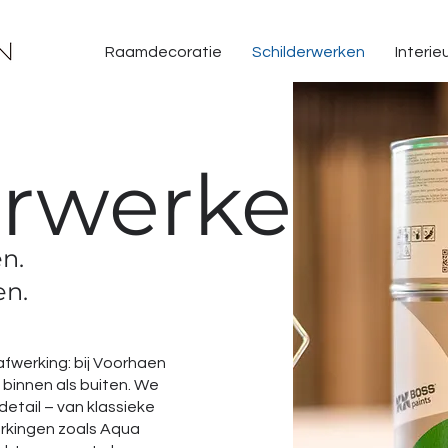
Raamdecoratie
Schilderwerken
Interie
erwerken
n.
en.
afwerking: bij Voorhaen
l binnen als buiten. We
tail – van klassieke
erkingen zoals Aqua