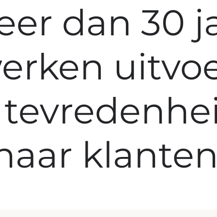
er dan 30 j
erken uitvoe
 tevredenhe
haar klanten