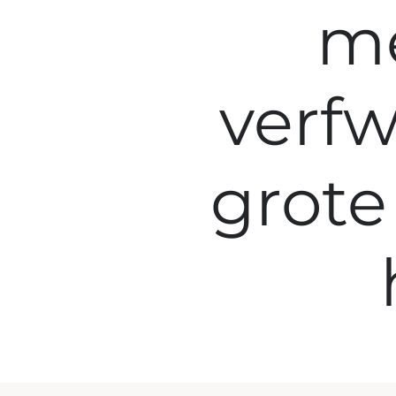
me
verfw
grote