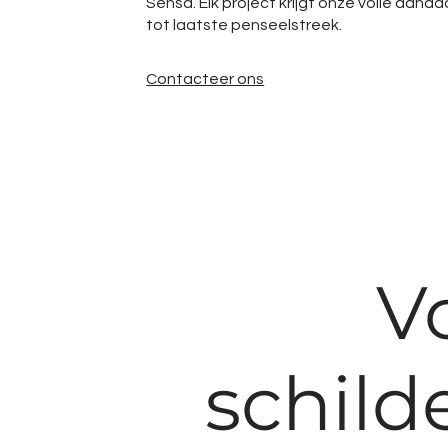
Sensa. Elk project krijgt onze volle aand
tot laatste penseelstreek.
Contacteer ons
V
schild