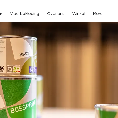
ur
Vloerbekleding
Over ons
Winkel
More