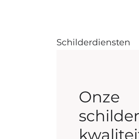
Schilderdiensten
Onze
schilde
kwalitei