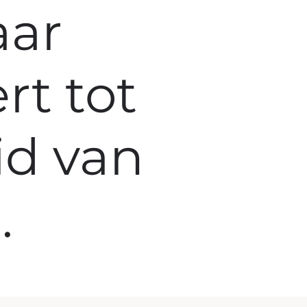
aar
rt tot
id van
.