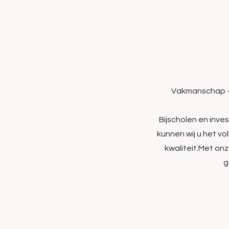
Vakmanschap – 
Bijscholen en inves
kunnen wij u het v
kwaliteit.Met on
g