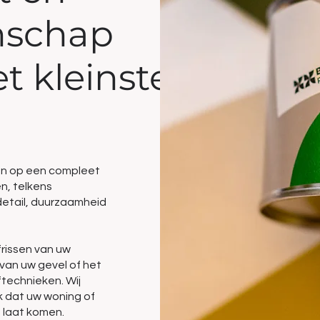
schap
et kleinste
nen op een compleet
n, telkens
detail, duurzaamheid
frissen van uw
 van uw gevel of het
technieken. Wij
k dat uw woning of
t laat komen.