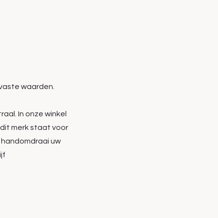
 vaste waarden.
aal. In onze winkel
dit merk staat voor
n handomdraai uw
jf