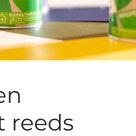
en
t reeds