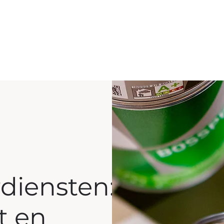
rdiensten:
t en