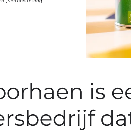
acht, van eerste laag
oorhaen is e
ersbedrijf da