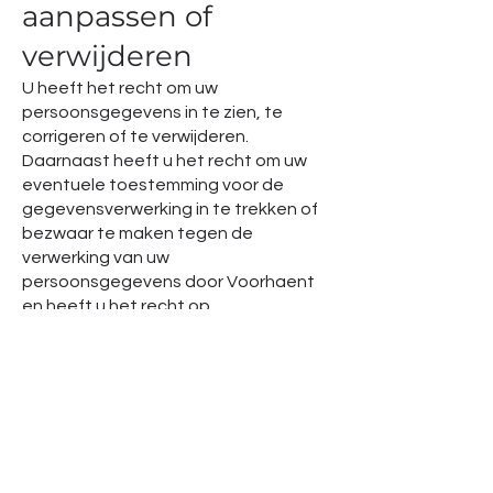
aanpassen of
verwijderen
U heeft het recht om uw
persoonsgegevens in te zien, te
corrigeren of te verwijderen.
Daarnaast heeft u het recht om uw
eventuele toestemming voor de
gegevensverwerking in te trekken of
bezwaar te maken tegen de
verwerking van uw
persoonsgegevens door Voorhaent
en heeft u het recht op
gegevensoverdraagbaarheid. Dat
betekent dat u bij ons een verzoek
kunt indienen om de
persoonsgegevens die wij van u
beschikken in een computerbestand
naar u of een ander, door u
genoemde organisatie, te sturen. U